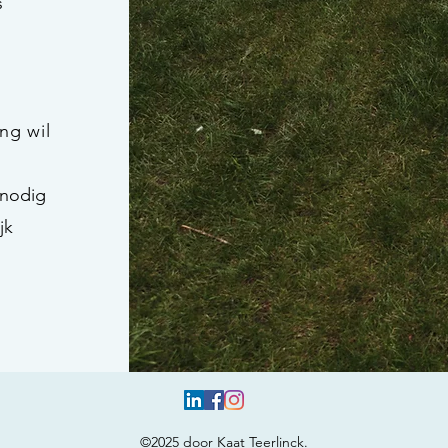
s
k
ing wil
 nodig
jk
©2025 door Kaat Teerlinck.