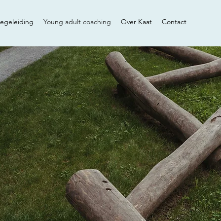
egeleiding
Young adult coaching
Over Kaat
Contact