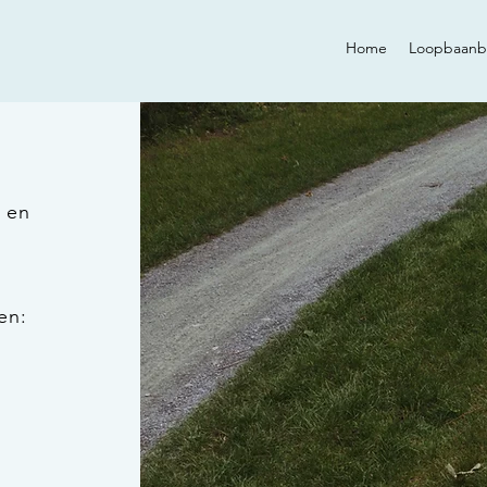
Home
Loopbaanb
 en
en: